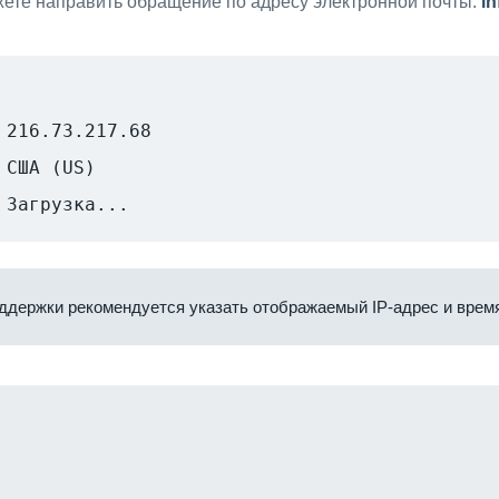
ете направить обращение по адресу электронной почты:
i
216.73.217.68
США (US)
Загрузка...
ддержки рекомендуется указать отображаемый IP-адрес и время