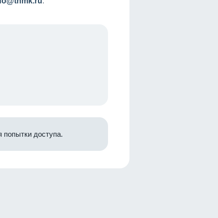
nfo@tnmk.ru
.
 попытки доступа.