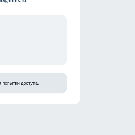
nfo@tnmk.ru
.
 попытки доступа.